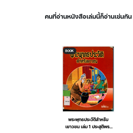
คนที่อ่านหนังสือเล่มนี้ก็อ่านเช่นกัน
BOOK
ิดใหญ่ ไม่คิดเล็ก
พระพุทธประวัติสำหรับ
เยาวชน เล่ม 1 ประสูติพระ