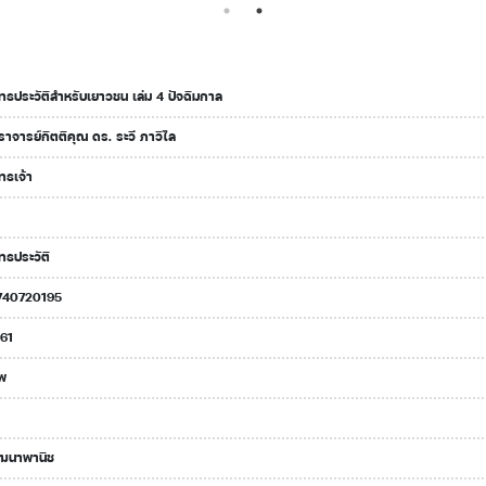
ทธประวัติสำหรับเยาวชน เล่ม 4 ปัจฉิมกาล
าจารย์กิตติคุณ ดร. ระวี ภาวิไล
ทธเจ้า
ทธประวัติ
740720195
61
พ
ัฒนาพานิช