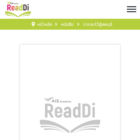
หน้าหลัก
หนังสือ
จากละโว้สู่ลพบุรี