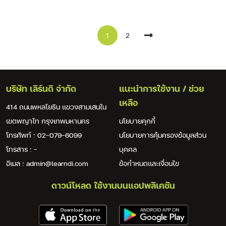
1
2
บริษัท เลิร์นดิ จำกัด
แนะนำการใช้งาน / ช่วย
เหลือ
414 ถนนพหลโยธิน แขวงสามเสนใน
เขตพญาไท กรุงเทพมหานคร
นโยบายคุกกี้
โทรศัพท์ : 02-079-6099
นโยบายการคุ้มครองข้อมูลส่วน
โทรสาร : -
บุคคล
อีเมล : admin@learndi.com
ข้อกำหนดและเงื่อนไข
ดาวน์โหลด ใช้งานบนแอปพลิเคชัน