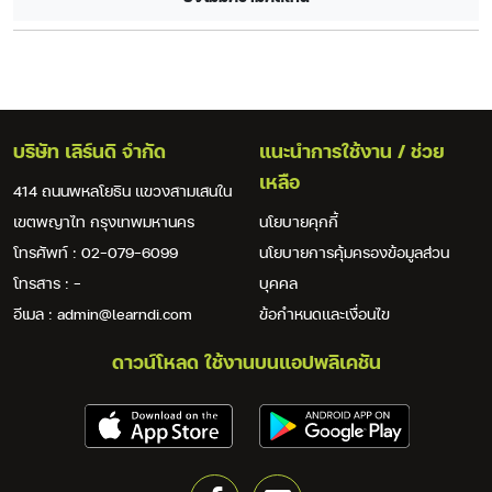
บริษัท เลิร์นดิ จำกัด
แนะนำการใช้งาน / ช่วย
เหลือ
414 ถนนพหลโยธิน แขวงสามเสนใน
เขตพญาไท กรุงเทพมหานคร
นโยบายคุกกี้
โทรศัพท์ : 02-079-6099
นโยบายการคุ้มครองข้อมูลส่วน
โทรสาร : -
บุคคล
อีเมล : admin@learndi.com
ข้อกำหนดและเงื่อนไข
ดาวน์โหลด ใช้งานบนแอปพลิเคชัน